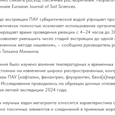
рнале
Eurasian Journal of Soil Sciences.
а экстракции ПАУ субкритической водой упрощает про
рактически полностью исключает использование органич
сокращает время проведения реакции с 4–24 часов до 
позволяет уменьшить число стадий экстракции до одной 
ненном методе омыления», – сообщила руководитель р
р Татьяна Минкина.
ания было изучено влияние температурных и временных
стоянии на извлечение широко распространенных, конт
ам ПАУ (нафталин, фенантрен, флуорантен, бенз(а)пир
). Исследования проводились на образцах донных отлож
мя летней экспедиции 2024 года.
х научных задач мегагранта относятся характеристика
ьно токсичных элементов и соединений в приемные мор