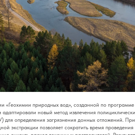
и «Геохимии природных вод»
, созданной по программе
и адаптировали новый метод извлечения полициклическ
У) для определения загрязнения донных отложений. Пр
дной экстракции позволяет сократить время проведения
нно снизить расход токсичных растворителей. Результа