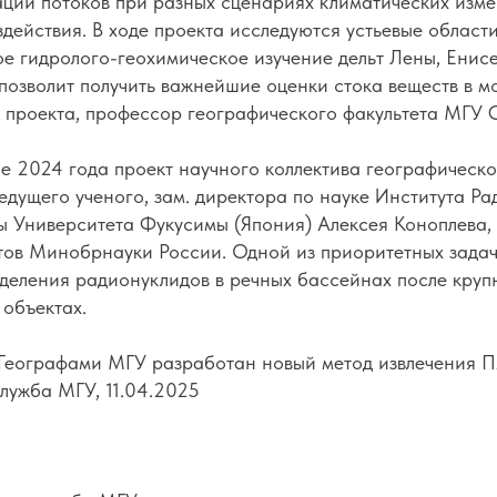
ции потоков при разных сценариях климатических изм
действия. В ходе проекта исследуются устьевые област
е гидролого-геохимическое изучение дельт Лены, Енисе
 позволит получить важнейшие оценки стока веществ в м
 проекта, профессор географического факультета МГУ 
е 2024 года проект научного коллектива географическ
едущего ученого, зам. директора по науке Института Р
 Университета Фукусимы (Япония)
Алексея Коноплева
,
тов Минобрнауки России. Одной из приоритетных задач
деления радионуклидов в речных бассейнах после круп
объектах.
Географами МГУ разработан новый метод извлечения П
лужба МГУ, 11.04.2025