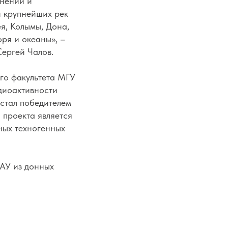
енений и
и крупнейших рек
я, Колымы, Дона,
оря и океаны», –
Сергей Чалов.
ого факультета МГУ
адиоактивности
 стал
победителем
 проекта является
ных техногенных
АУ из донных