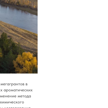
 мегагрантов в
их ароматических
именение метода
 химического
ты исследования