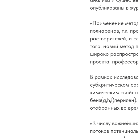
опубликованы
в жу
«Применение метод
полиаренов, т.к. п
растворителей, и 
того, новый метод 
широко распростра
проекта, профессо
В рамках исследов
субкритическом со
химическим свойств
бенз(g,h,i)перилен
отобранных во вре
«К числу важнейши
потоков потенциал