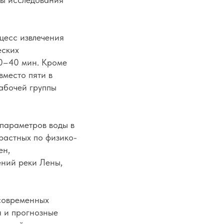
цесс извлечения
еских
30–40 мин. Кроме
вместо пяти в
абочей группы
 параметров воды в
растных по физико-
ен,
ений реки Лены,
 современных
я и прогнозные