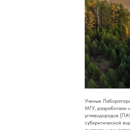
Ученые
Лаборатори
МГУ, разработали 
углеводородов (ПА
субкритической во
анализа и существе