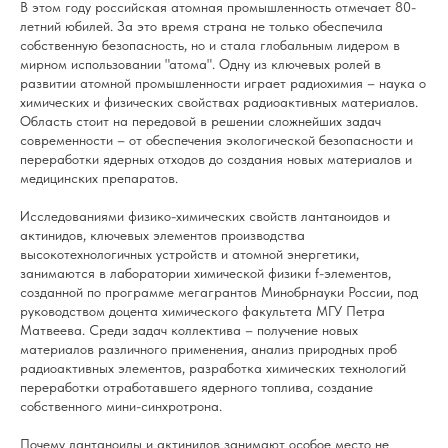
В этом году российская атомная промышленность отмечает 80-
летний юбилей. За это время страна не только обеспечила
собственную безопасность, но и стала глобальным лидером в
мирном использовании "атома". Одну из ключевых ролей в
развитии атомной промышленности играет радиохимия – наука о
химических и физических свойствах радиоактивных материалов.
Область стоит на передовой в решении сложнейших задач
современности – от обеспечения экологической безопасности и
переработки ядерных отходов до создания новых материалов и
медицинских препаратов.
Исследованиями физико-химических свойств лантаноидов и
актинидов, ключевых элементов производства
высокотехнологичных устройств и атомной энергетики,
занимаются в
лаборатории химической физики f-элементов
,
созданной по программе мегагрантов Минобрнауки России, под
руководством доцента химического факультета МГУ Петра
Матвеева. Среди задач коллектива – получение новых
материалов различного применения, анализ природных проб
радиоактивных элементов, разработка химических технологий
переработки отработавшего ядерного топлива, создание
собственного мини-синхротрона.
Почему лантаноиды и актинидов занимают особое место не