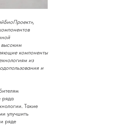
айБиоПроект»,
компонентов
нной
 высоким
вляющие компоненты
ехнологиям из
родопользования и
бителям
е ряда
хнологии. Такие
ми улучшить
ри ряде