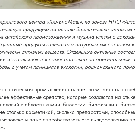
рингового центра «ХимБиоМаш», по заказу НПО «Алт
тическую продукцию на основе биологически активных 
ья алтайского происхождения и муцина улитки с доказа
озданные продукты отличаются натуральным составом и
гически активных веществ. Отдельные активные соста
ий изготавливаются самостоятельно по оригинальным т
базы с учетом принципов экологии, рационального при
тологическая промышленность дает возможность потре
олее эффективные средства, которые создаются на стык
ологий в области химии, биологии, биофизики и биоте
не столько косметикой, сколько препаратами, способны
 человека и даже способствовать его выздоровлению п
м.