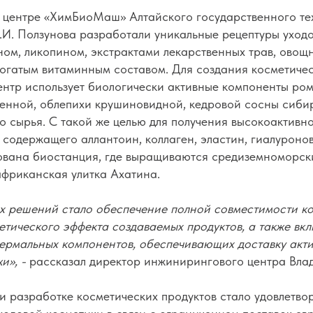
центре «ХимБиоМаш» Алтайского государственного те
.И. Ползунова разработали уникальные рецептуры уход
ом, ликопином, экстрактами лекарственных трав, овощн
 богатым витаминным составом. Для создания косметиче
нтр использует биологически активные компоненты ром
венной, облепихи крушиновидной, кедровой сосны сиби
о сырья. С такой же целью для получения высокоактивн
 содержащего аллантоин, коллаген, эластин, гиалуронов
ована биостанция, где выращиваются средиземноморск
африканская улитка Ахатина.
х решений стало обеспечение полной совместимости к
тического эффекта создаваемых продуктов, а также вкл
ермальных компонентов, обеспечивающих доставку акт
жи», -
рассказал директор инжинирингового центра Вла
и разработке косметических продуктов стало удовлетв