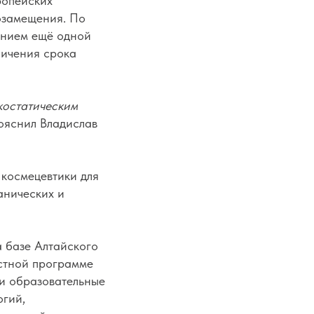
ропейских
озамещения. По
ением ещё одной
личения срока
костатическим
пояснил Владислав
 космецевтики для
анических и
 базе Алтайского
естной программе
и образовательные
огий,