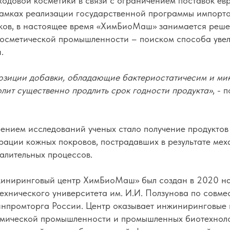
ходовой косметики в связи с ограничением поставок ев
рамках реализации государственной программы импорт
ков, в настоящее время «ХимБиоМаш» занимается реш
осметической промышленности – поиском способа уве
.
озиции добавки, обладающие бактериостатичесим и ми
олит существенно продлить срок годности продукта»
, - 
ением исследований ученых стало получение продуктов
рации кожных покровов, пострадавших в результате мех
алительных процессов.
иниринговый центр ХимБиоМаш» был создан в 2020 на
технического университета им. И.И. Ползунова по совм
промторга России. Центр оказывает инжиниринговые 
химической промышленности и промышленных биотехнол