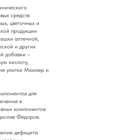
хнического
овых средств
ых, цветочных и
ской продукции
ашки аптечной,
рской и других
ой добавки –
ую кислоту,
ие улитки Мюллер и
омпонентов для
ючение в
ивных компонентов
дислав Федоров.
орение дефицита