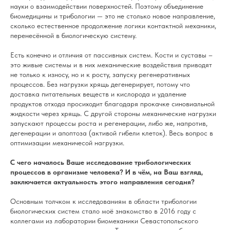
науки о взаимодействии поверхностей. Поэтому объединение
биомедицины и трибологии — это не столько новое направление,
сколько естественное продолжение логики контактной механики,
перенесённой в биологическую систему.
Есть конечно и отличия от пассивных систем. Кости и суставы –
это живые системы и в них механические воздействия приводят
не только к износу, но и к росту, запуску регенеративных
процессов. Без нагрузки хрящь дегенерирует, потому что
доставка питательных веществ и кислорода и удаление
продуктов отхода просиходит благодаря прокачке синовиальной
жидкости через хрящь. С другой стороны механические нагрузки
запускают процессы роста и регенерации, либо же, напротив,
дегенерации и апоптоза (активой гибели клеток). Весь вопрос в
оптимизации механичесой нагрузки.
С чего началось Ваше исследование трибологических
процессов в организме человека? И в чём, на Ваш взгляд,
заключается актуальность этого направления сегодня?
Основным толчком к исследованиям в области трибологии
биологических систем стало моё знакомство в 2016 году с
коллегами из лаборатории биомеханики Севастопольского