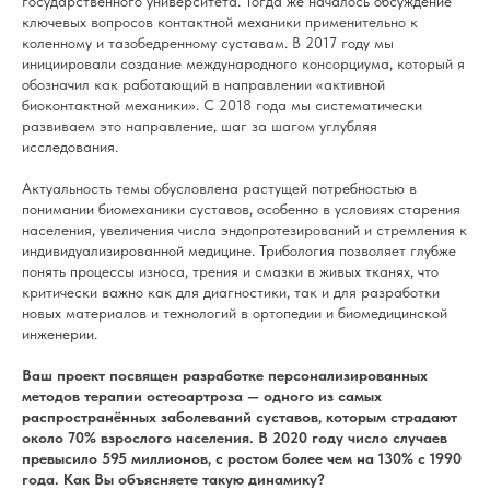
государственного университета. Тогда же началось обсуждение
ключевых вопросов контактной механики применительно к
коленному и тазобедренному суставам. В 2017 году мы
инициировали создание международного консорциума, который я
обозначил как работающий в направлении «активной
биоконтактной механики». С 2018 года мы систематически
развиваем это направление, шаг за шагом углубляя
исследования.
Актуальность темы обусловлена растущей потребностью в
понимании биомеханики суставов, особенно в условиях старения
населения, увеличения числа эндопротезирований и стремления к
индивидуализированной медицине. Трибология позволяет глубже
понять процессы износа, трения и смазки в живых тканях, что
критически важно как для диагностики, так и для разработки
новых материалов и технологий в ортопедии и биомедицинской
инженерии.
Ваш проект посвящен разработке персонализированных
методов терапии остеоартроза — одного из самых
распространённых заболеваний суставов, которым страдают
около 70% взрослого населения. В 2020 году число случаев
превысило 595 миллионов, с ростом более чем на 130% с 1990
года. Как Вы объясняете такую динамику?