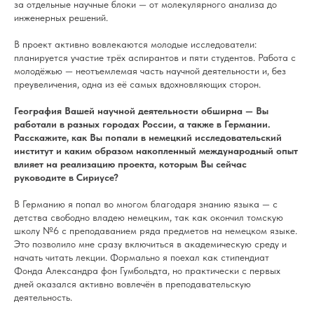
за отдельные научные блоки — от молекулярного анализа до
инженерных решений.
В проект активно вовлекаются молодые исследователи:
планируется участие трёх аспирантов и пяти студентов. Работа с
молодёжью — неотъемлемая часть научной деятельности и, без
преувеличения, одна из её самых вдохновляющих сторон.
География Вашей научной деятельности обширна — Вы
работали в разных городах России, а также в Германии.
Расскажите, как Вы попали в немецкий исследовательский
институт и каким образом накопленный международный опыт
влияет на реализацию проекта, которым Вы сейчас
руководите в Сириусе?
В Германию я попал во многом благодаря знанию языка — с
детства свободно владею немецким, так как окончил томскую
школу №6 с преподаванием ряда предметов на немецком языке.
Это позволило мне сразу включиться в академическую среду и
начать читать лекции. Формально я поехал как стипендиат
Фонда Александра фон Гумбольдта, но практически с первых
дней оказался активно вовлечён в преподавательскую
деятельность.