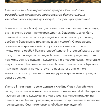
Специалисты Инжинирингового центра «ХимБиоМаш»
разработали технологию производства безглютеновых
хлебобулочных изделий для людей, страдающих целиакией.
Глютен – это особая фракция белка злаковых культур: пшеницы,
ржи, ячменя, овса и некоторых других. Вещество может быть
причиной нежелательных реакций человеческого организма,
особенно болезненно проявляющихся у детей. Страдающие
целиакией – хронической непереносимостью глютена –
нуждаются в особой безглютеновой диете. На российском рынке
представлены отдельные виды безглютеновой продукции, такие
как макаронные изделия, кукурузная и рисовая мука, некоторые
виды снеков. При этом полностью безглютеновые хлебобулочные
и мучные изделия присутствуют в весьма ограниченном
количестве, ассортимент таких продуктов чрезвычайно узок, а
цены высокие.
Ученые Инжинирингового центра «ХимБиоМаш» Алтайского
государственного технического университета им. И.И. Ползунова
изучили влияние кукурузы и риса в разных концентрациях на
свойства «хлебной» продукции, а также разработали технологию
производства безглютеновых хлебобулочных изделий.