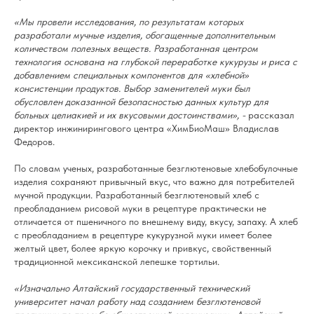
«Мы провели исследования, по результатам которых
разработали мучные изделия, обогащенные дополнительным
количеством полезных веществ. Разработанная центром
технология основана на глубокой переработке кукурузы и риса с
добавлением специальных компонентов для «хлебной»
консистенции продуктов. Выбор заменителей муки был
обусловлен доказанной безопасностью данных культур для
больных целиакией и их вкусовыми достоинствами», -
рассказал
директор инжинирингового центра «ХимБиоМаш» Владислав
Федоров.
По словам ученых, разработанные безглютеновые хлебобулочные
изделия сохраняют привычный вкус, что важно для потребителей
мучной продукции. Разработанный безглютеновый хлеб с
преобладанием рисовой муки в рецептуре практически не
отличается от пшеничного по внешнему виду, вкусу, запаху. А хлеб
с преобладанием в рецептуре кукурузной муки имеет более
желтый цвет, более яркую корочку и привкус, свойственный
традиционной мексиканской лепешке тортильи.
«Изначально Алтайский государственный технический
университет начал работу над созданием безглютеновой