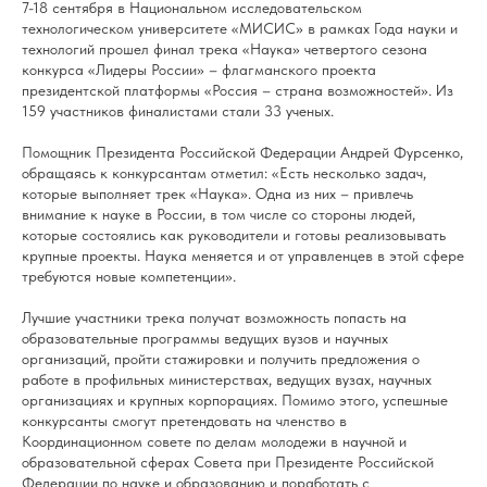
7-18 сентября в Национальном исследовательском
технологическом университете «МИСИС» в рамках Года науки и
технологий прошел финал трека «Наука» четвертого сезона
конкурса «Лидеры России» – флагманского проекта
президентской платформы «Россия – страна возможностей». Из
159 участников финалистами стали 33 ученых.
Помощник Президента Российской Федерации Андрей Фурсенко,
обращаясь к конкурсантам отметил: «Есть несколько задач,
которые выполняет трек «Наука». Одна из них – привлечь
внимание к науке в России, в том числе со стороны людей,
которые состоялись как руководители и готовы реализовывать
крупные проекты. Наука меняется и от управленцев в этой сфере
требуются новые компетенции».
Лучшие участники трека получат возможность попасть на
образовательные программы ведущих вузов и научных
организаций, пройти стажировки и получить предложения о
работе в профильных министерствах, ведущих вузах, научных
организациях и крупных корпорациях. Помимо этого, успешные
конкурсанты смогут претендовать на членство в
Координационном совете по делам молодежи в научной и
образовательной сферах Совета при Президенте Российской
Федерации по науке и образованию и поработать с