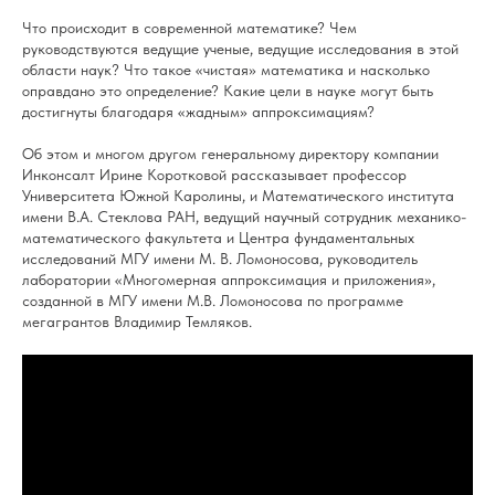
Что происходит в современной математике? Чем
руководствуются ведущие ученые, ведущие исследования в этой
области наук? Что такое «чистая» математика и насколько
оправдано это определение? Какие цели в науке могут быть
достигнуты благодаря «жадным» аппроксимациям?
Об этом и многом другом генеральному директору компании
Инконсалт Ирине Коротковой рассказывает профессор
Университета Южной Каролины, и Математического института
имени В.А. Стеклова РАН, ведущий научный сотрудник механико-
математического факультета и Центра фундаментальных
исследований МГУ имени М. В. Ломоносова, руководитель
лаборатории «Многомерная аппроксимация и приложения»,
созданной в МГУ имени М.В. Ломоносова по программе
мегагрантов Владимир Темляков.