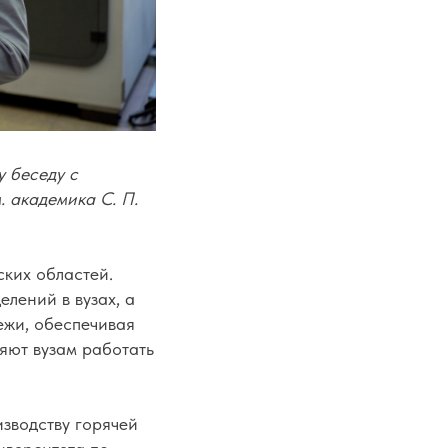
 беседу с
 академика С. П.
ких областей.
лений в вузах, а
ежи, обеспечивая
яют вузам работать
зводству горячей