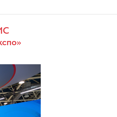
ИС
кспо»