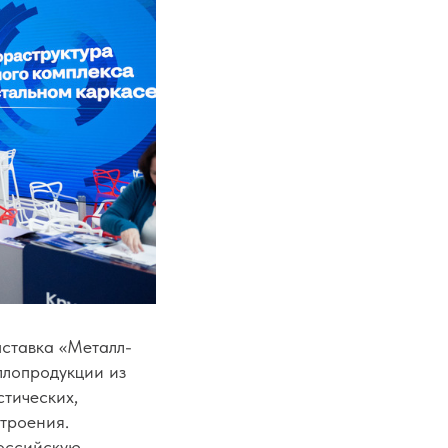
ставка «Металл-
ллопродукции из
стических,
троения.
оссийскую