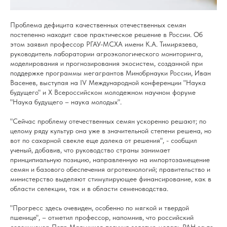
Проблема дефицита качественных отечественных семян
постепенно находит свое практическое решение в России. Об
этом заявил профессор РГАУ-МСХА имени К.А. Тимирязева,
руководитель
лаборатории агроэкологического мониторинга,
моделирования и прогнозирования экосистем
, созданной при
поддержке программы мегагрантов Минобрнауки России, Иван
Васенев, выступая на IV Международной конференции "Наука
будущего" и X Всероссийском молодежном научном форуме
"Наука будущего – наука молодых".
"Сейчас проблему отечественных семян ускоренно решают; по
целому ряду культур она уже в значительной степени решена, но
вот по сахарной свекле еще далека от решения", - сообщил
ученый, добавив, что руководство страны занимает
принципиальную позицию, направленную на импортозамещение
семян и базового обеспечения агротехнологий; правительство и
министерство выделяют стимулирующее финансирование, как в
области селекции, так и в области семеноводства.
"Прогресс здесь очевиден, особенно по мягкой и твердой
пшенице", – отметил профессор, напомнив, что российский