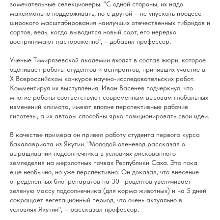
замечательные селекционеры. "С одной стороны, их надо
максимально поддерживать, но с другой – не упускать процесс
широкого масштабирования наилучших отечественных гибридов и
сортов, ведь, когда выводится новый сорт, его нередко
воспринимают настороженно", – добавил профессор.
Ученые Тимирязевской академии входят в состав жюри, которое
оценивает работы студентов и аспирантов, принявших участие в
X Всероссийском конкурсе научно-исследовательских работ.
Комментируя их выступления, Иван Васенев подчеркнул, что
многие работы соответствуют современным вызовам глобальных
изменений климата, имеют вполне перспективные рабочие
гипотезы, а их авторы способны ярко позиционировать свои идеи.
В качестве примера он привел работу студента первого курса
бакалавриата из Якутии. "Молодой оленевод рассказал о
выращивании подсолнечника в условиях рискованного
земледелия на мерзлотных почвах Республики Саха. Это пока
еще необычно, но уже перспективно. Он доказал, что внесение
определенных биопрепаратов на 30 процентов увеличивает
зеленую массу подсолнечника (для корма животных) и на 5 дней
сокращает вегетационный период, что очень актуально в
условиях Якутии", – рассказал профессор.