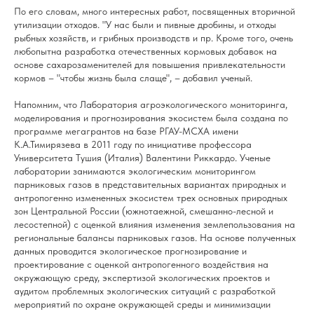
По его словам, много интересных работ, посвященных вторичной
утилизации отходов. "У нас были и пивные дробины, и отходы
рыбных хозяйств, и грибных производств и пр. Кроме того, очень
любопытна разработка отечественных кормовых добавок на
основе сахарозаменителей для повышения привлекательности
кормов – "чтобы жизнь была слаще", – добавил ученый.
Напомним, что
Лаборатория агроэкологического мониторинга,
моделирования и прогнозирования экосистем
была создана по
программе мегагрантов на базе РГАУ-МСХА имени
К.А.Тимирязева в 2011 году по инициативе профессора
Университета Тушия (Италия)
Валентини Риккардо
. Ученые
лаборатории занимаются экологическим мониторингом
парниковых газов в представительных вариантах природных и
антропогенно измененных экосистем трех основных природных
зон Центральной России (южнотаежной, смешанно-лесной и
лесостепной) с оценкой влияния изменения землепользования на
региональные балансы парниковых газов. На основе полученных
данных проводится экологическое прогнозирование и
проектирование с оценкой антропогенного воздействия на
окружающую среду, экспертизой экологических проектов и
аудитом проблемных экологических ситуаций с разработкой
мероприятий по охране окружающей среды и минимизации