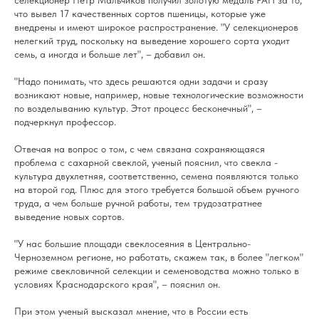
селекционер Петр Мальчиков получил золотую медаль РАН за то,
что вывел 17 качественных сортов пшеницы, которые уже
внедрены и имеют широкое распространение. "У селекционеров
нелегкий труд, поскольку на выведение хорошего сорта уходит
семь, а иногда и больше лет", – добавил он.
"Надо понимать, что здесь решаются одни задачи и сразу
возникают новые, например, новые технологические возможности
по возделыванию культур. Этот процесс бесконечный", –
подчеркнул профессор.
Отвечая на вопрос о том, с чем связана сохраняющаяся
проблема с сахарной свеклой, ученый пояснил, что свекла -
культура двухлетняя, соответственно, семена появляются только
на второй год. Плюс для этого требуется большой объем ручного
труда, а чем больше ручной работы, тем трудозатратнее
выведение новых сортов.
"У нас большие площади свеклосеяния в Центрально-
Черноземном регионе, но работать, скажем так, в более "легком"
режиме свекловичной селекции и семеноводства можно только в
условиях Краснодарского края", – пояснил он.
При этом ученый высказал мнение, что в России есть