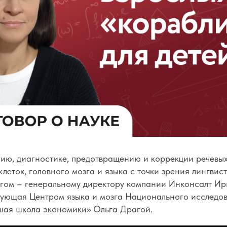
нию, диагностике, предотвращению и коррекции речевы
леток, головного мозга и языка с точки зрения лингвист
угом – генеральному директору компании Инконсалт И
дующая Центром языка и мозга Национального исследов
шая школа экономики» Ольга Драгой.