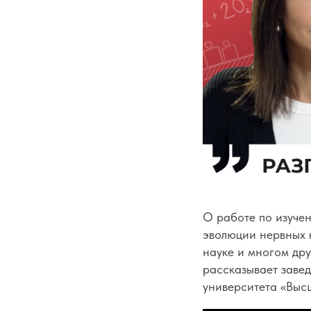
О работе по изуче
эволюции нервных к
науке и многом др
рассказывает заве
университета «Выс