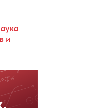
наука
в и