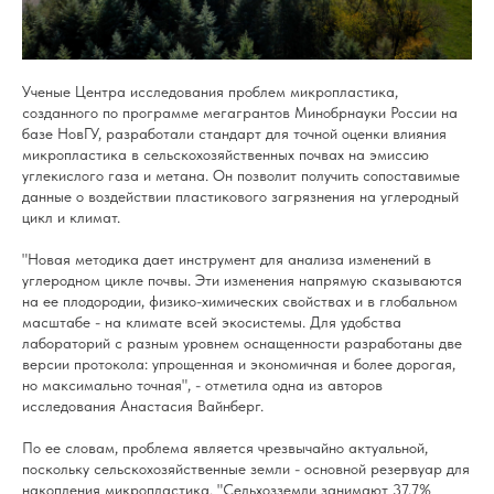
Ученые
Центра исследования проблем микропластика
,
созданного по программе мегагрантов Минобрнауки России на
базе НовГУ, разработали стандарт для точной оценки влияния
микропластика в сельскохозяйственных почвах на эмиссию
углекислого газа и метана. Он позволит получить сопоставимые
данные о воздействии пластикового загрязнения на углеродный
цикл и климат.
"Новая методика дает инструмент для анализа изменений в
углеродном цикле почвы. Эти изменения напрямую сказываются
на ее плодородии, физико-химических свойствах и в глобальном
масштабе - на климате всей экосистемы. Для удобства
лабораторий с разным уровнем оснащенности разработаны две
версии протокола: упрощенная и экономичная и более дорогая,
но максимально точная", - отметила одна из авторов
исследования Анастасия Вайнберг.
По ее словам, проблема является чрезвычайно актуальной,
поскольку сельскохозяйственные земли - основной резервуар для
накопления микропластика. "Сельхозземли занимают 37,7%