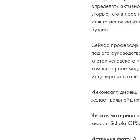
определять активн
вторые, кто в прос
можно использоват
Буздин.
Сейчас профессор 
под его руководств
клеток человека с 
компьютерное моде
моделировать отве
Инконсалт, дирекц
желает дальнейших 
Читать материал п
версии ScholarGPS
Источник фото:
Ан