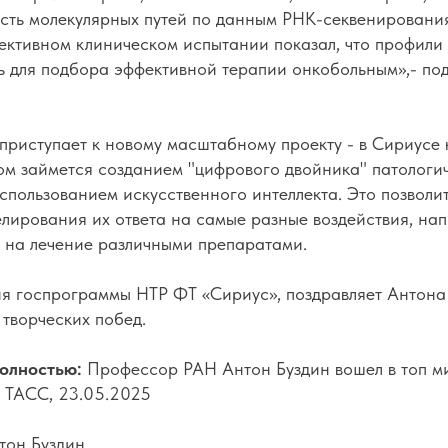
ость молекулярных путей по данным РНК-секвенирования
пективном клиническом испытании показал, что профили
ь для подбора эффективной терапии онкобольным»,- по
приступает к новому масштабному проекту - в Сириусе
ом займется созданием "цифрового двойника" патологи
использованием искусственного интеллекта. Это позволи
лирования их ответа на самые разные воздействия, на
т на лечение различными препаратами.
ия госпрограммы НТР ФТ «Сириус», поздравляет Антона
творческих побед.
олностью:
Профессор РАН Антон Буздин вошел в топ м
, ТАСС, 23.05.2025
тон Буздин