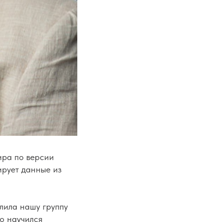
ира по версии
ирует данные из
лила нашу группу
то научился