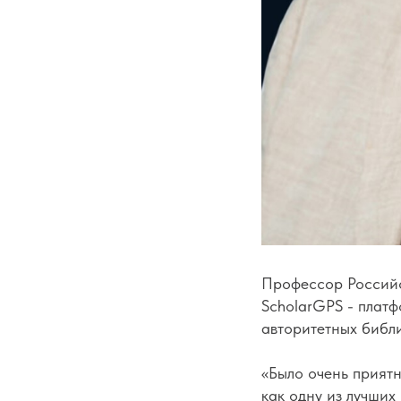
Профессор Российс
ScholarGPS - платф
авторитетных библи
«Было очень приятн
как одну из лучших 