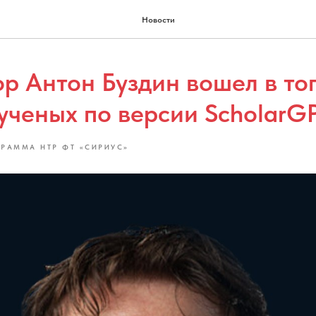
Новости
р Антон Буздин вошел в то
ученых по версии ScholarG
РАММА НТР ФТ «СИРИУС»