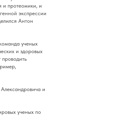
 и протеомики, и
 генной экспрессии
делился Антон
 команда ученых
ческих и здоровых
т проводить
пример,
 Александровича и
ировых ученых по