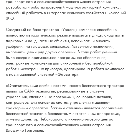
транспортного и сельскохозяйственного машиностроения
разработали роботизированный машинотракторный комплекс,
способный работать в интересах сельского хозяйства и компаний
ЖКХ.
Созданный на базе трактора «Уралец» комплекс способен в
полностью автоматическом режиме подметать улицы, окашивать
парковые и ландшафтные объекты, вспахивать и вносить
удобрения на площадях сельскохозяйственного назначения,
выполнять целый ряд других операций. В ходе работ учеными
было создано оригинальное программное обеспечение,
электронные компоненты для синхронной и бесперебойной
работы мехатронных приводов, адаптирована работа комплекса
с навигационной системой «Фарватер».
«Отличительными особенностями нашего беспилотного трактора
являются CAN- технологии, реализованные в системе
управления, специальные программы, сенсорные датчики,
контроллеры для основных систем управления машинно-
тракторным агрегатом. Важным отличием является сопряжение
беспилотной техники с беспилотным летательным аппаратом», -
отметил директор Чебоксарского инжинирингового центра
транспортного и сельскохозяйственного машиностроения
Владимир Григорьев.