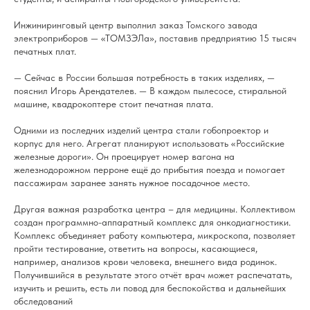
Инжиниринговый центр выполнил заказ Томского завода
электроприборов — «ТОМЗЭЛа», поставив предприятию 15 тысяч
печатных плат.
— Сейчас в России большая потребность в таких изделиях, —
пояснил Игорь Арендателев. — В каждом пылесосе, стиральной
машине, квадрокоптере стоит печатная плата.
Одними из последних изделий центра стали гобопроектор и
корпус для него. Агрегат планируют использовать «Российские
железные дороги». Он проецирует номер вагона на
железнодорожном перроне ещё до прибытия поезда и помогает
пассажирам заранее занять нужное посадочное место.
Другая важная разработка центра – для медицины. Коллективом
создан программно-аппаратный комплекс для онкодиагностики.
Комплекс объединяет работу компьютера, микроскопа, позволяет
пройти тестирование, ответить на вопросы, касающиеся,
например, анализов крови человека, внешнего вида родинок.
Получившийся в результате этого отчёт врач может распечатать,
изучить и решить, есть ли повод для беспокойства и дальнейших
обследований