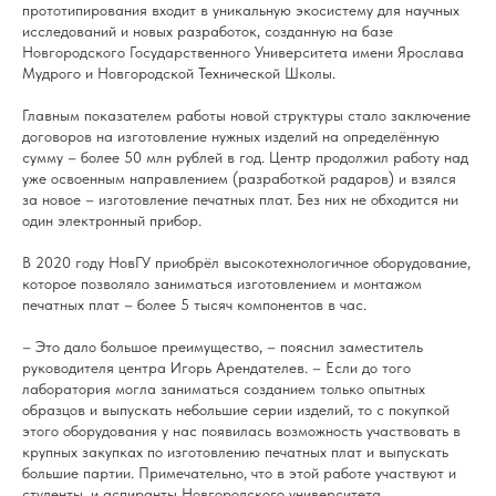
прототипирования входит в уникальную экосистему для научных
исследований и новых разработок, созданную на базе
Новгородского Государственного Университета имени Ярослава
Мудрого и Новгородской Технической Школы.
Главным показателем работы новой структуры стало заключение
договоров на изготовление нужных изделий на определённую
сумму – более 50 млн рублей в год. Центр продолжил работу над
уже освоенным направлением (разработкой радаров) и взялся
за новое – изготовление печатных плат. Без них не обходится ни
один электронный прибор.
В 2020 году НовГУ приобрёл высокотехнологичное оборудование,
которое позволяло заниматься изготовлением и монтажом
печатных плат – более 5 тысяч компонентов в час.
– Это дало большое преимущество, – пояснил заместитель
руководителя центра Игорь Арендателев. – Если до того
лаборатория могла заниматься созданием только опытных
образцов и выпускать небольшие серии изделий, то с покупкой
этого оборудования у нас появилась возможность участвовать в
крупных закупках по изготовлению печатных плат и выпускать
большие партии. Примечательно, что в этой работе участвуют и
студенты, и аспиранты Новгородского университета.