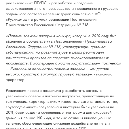
реализованных ПГУПС, - разработка и создание
высокотехнологичного производства инновационного грузового
подвижного состава железных дорог совместно с АО
«Рузхиммаш» в рамках реализации Постановления
Правительства Российской Федерации № 218.
«Первым толчком послужил конкурс, который в 2010 году был
объявлен в соответствии c Постановлением Правительства
Российской Федерации № 218, утверждающим правила
субсидирования на развитие вузов в целях реализации
комплексных проектов по созданию высокотехнологичных
производств. В кооперации с нашим индустриальным партнером
— Рузаевским вагоностроительным заводом — мы делали
высокоскоростную вагонную грузовую тележку»
, - пояснила
проректор.
Реализация проекта позволила разработать вагоны с
увеличенной осевой и погонной нагрузкой, превосходящие по
техническим характеристикам известные вагоны-аналоги. Так,
грузоподъемность полувагона и цистерны были увеличены на
20%, были созданы сочлененные платформы для скоростей
движения свыше 140 км/ч, а также созданы инновационные
тележки, обеспечивающие снижение воздействие на путь и
сокращающие износ колес и рельсов на 30%.