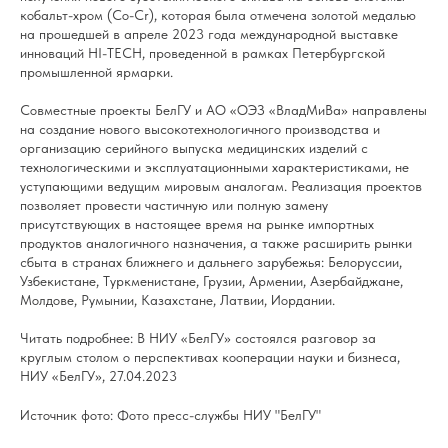
кобальт-хром (Со-Cr), которая была отмечена золотой медалью
на прошедшей в апреле 2023 года международной выставке
инноваций HI-TECH, проведенной в рамках Петербургской
промышленной ярмарки.
Совместные проекты БелГУ и АО «ОЭЗ «ВладМиВа» направлены
на создание нового высокотехнологичного производства и
организацию серийного выпуска медицинских изделий с
технологическими и эксплуатационными характеристиками, не
уступающими ведущим мировым аналогам. Реализация проектов
позволяет провести частичную или полную замену
присутствующих в настоящее время на рынке импортных
продуктов аналогичного назначения, а также расширить рынки
сбыта в странах ближнего и дальнего зарубежья: Белоруссии,
Узбекистане, Туркменистане, Грузии, Армении, Азербайджане,
Молдове, Румынии, Казахстане, Латвии, Иордании.
Читать подробнее:
В НИУ «БелГУ» состоялся разговор за
круглым столом о перспективах кооперации науки и бизнеса,
НИУ «БелГУ», 27.04.2023
Источник фото:
Фото пресс-службы НИУ "БелГУ"