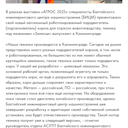
В рамках выставки «АГРОС 2025» специалисты Балтийского
инжинирингового центра машиностроения (БИЦМ) презентовали
свой новый автономный роботизированный пододвигатель
(подталкиватель) корма для отрасли животноводства, технику
под названием «Залесье» выпускают в Калининграде.
«Наша техника производится в Калининграде. Сегодня на рынке
представлено много разных пододвигателей кормов, в том числе
и роботизированных, но большинство из них имеют обычный
крутящийся механизм, такая техника может только пододвигать
корм. У нашей же разработки — шнековый механизм. Это
основной рабочий орган, позволяющий агрегату не только
пододвигать корм, но ещё и разрыхлять его и аэрировать. Таким
образом, корм дольше сохраняет свои характеристики и
качество. Металл — российский, ПО — российское, при этом
электроника пока всё-таки ещё импортная. На оборудовании
пока также стоит двигатель китайского производства, однако
Балтийский инжиниринговый центр машиностроения уже
завершает разработку и адаптацию своей собственной силовой
установки, она будет отечественного производства. Такой мотор
техника получит уже в следующей версии», - отметил
руководитель отдела АСУТП Балтийского инжинирингового