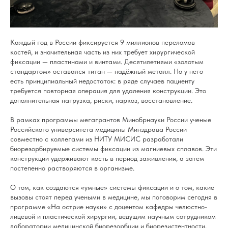
Каждый год в России фиксируется 9 миллионов переломов
костей, и значительная часть из них требует хирургической
фиксации — пластинами и винтами. Десятилетиями «золотым
стандартом» оставался титан — надёжный металл. Но у него
есть принципиальный недостаток: в ряде случаев пациенту
требуется повторная операция для удаления конструкции. Это
дополнительная нагрузка, риски, наркоз, восстановление.
В рамках программы мегагрантов Минобрнауки России ученые
Российского университета медицины Минздрава России
совместно с коллегами из НИТУ МИСИС разработали
биорезорбируемые системы фиксации из магниевых сплавов. Эти
конструкции удерживают кость в период заживления, а затем
постепенно растворяются в организме.
О том, как создаются «умные» системы фиксации и о том, какие
вызовы стоят перед учеными в медицине, мы поговорим сегодня в
программе «На острие науки» с доцентом кафедры челюстно-
лицевой и пластической хирургии, ведущим научным сотрудником
лаборатории медицинской биорезорбции и биорезистентности,